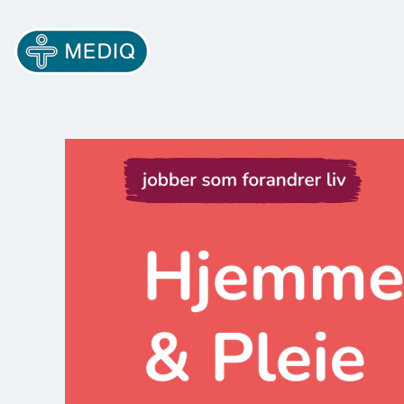
Hjemmepleie
og
pleie