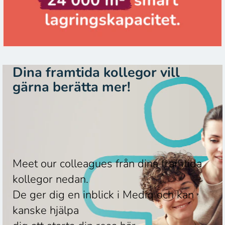
Dina framtida kollegor vill
gärna berätta mer!
Meet our colleagues från dina framtida
kollegor nedan.
De ger dig en inblick i Mediq och kan
kanske hjälpa