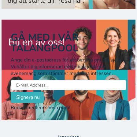
dig att starta din resa här.
GÅ MED I VÅR
TALANGPOOL
Ange din e-postadress för att berätta om dig själv.
Vi håller dig informerad om lediga jobb och
evenemang som stämmer med dina intressen.
Redan medlem?
Visa profil