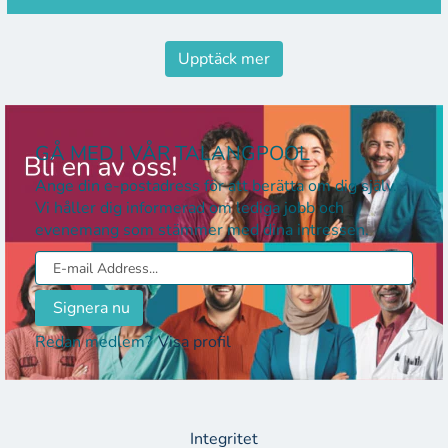
Upptäck mer
GÅ MED I VÅR TALANGPOOL
Ange din e-postadress för att berätta om dig själv.
Vi håller dig informerad om lediga jobb och
evenemang som stämmer med dina intressen.
Redan medlem?
Visa profil
Integritet