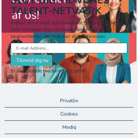
SLUT DIG TIL VORES
TALENT-NETVÆRK
Indtast din e-mail-adresse for at fortælle os om dig
selv. Vi holder dig informeret om stillinger og
begivenheder, der matcher dine interesser.
Er du allerede medlem?
Vis profil
Privatliv
Cookies
Mediq