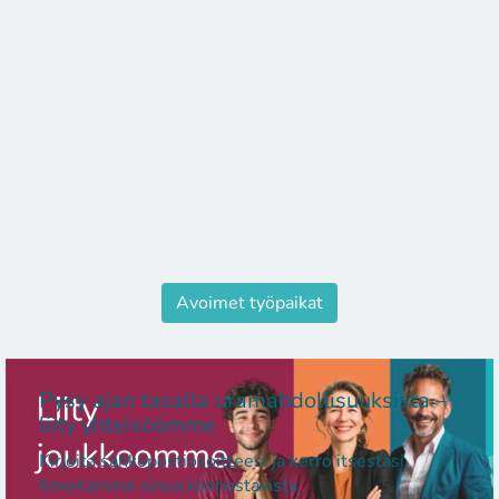
Avoimet työpaikat
Pysy ajan tasalla uramahdollisuuksista –
liity yhteisöömme
Kirjoita sähköpostiosoitteesi ja kerro itsestäsi.
Ilmoitamme sinua kiinnostavista