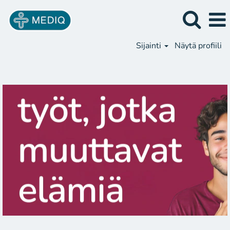
Sijainti
Näytä profiili