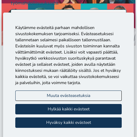
työmahdollisuuksista.
Käytämme evästeitä parhaan mahdollisen
sivustokokemuksen tarjoamiseksi. Evästeasetuksesi
Oletko jo jäsen?
Näytä profiili
tallennetaan selaimesi paikalliseen tallennustilaan.
Evästeisiin kuuluvat myös sivuston toiminnan kannalta
välttämättömät evästeet. Lisäksi voit vapaasti päättää,
hyväksytkö verkkosivuston suorituskykyä parantavat
evästeet ja sellaiset evästeet, joiden avulla näytetään
Tietosuoja
kiinnostuksesi mukaan räätälöity sisältö. Jos et hyväksy
kaikkia evästeitä, se voi vaikuttaa sivustokokemukseesi
Evästeet
ja palveluihin, joita voimme tarjota.
Mediq
Muuta evästeasetuksia
Hylkää kaikki evästeet
Hyväksy kaikki evästeet